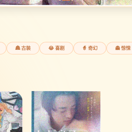
🏯 古装
😂 喜剧
🧙 奇幻
👻 惊悚