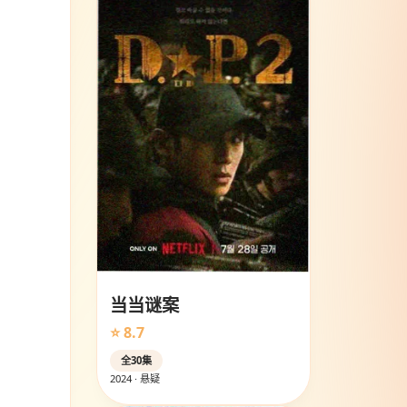
当当谜案
⭐ 8.7
全30集
2024 · 悬疑