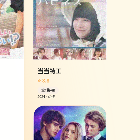
当当特工
⭐ 8.8
全1集·4K
2024 · 动作